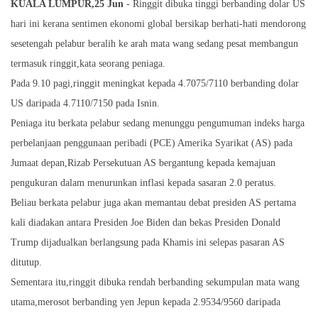
KUALA LUMPUR,25 Jun
- Ringgit dibuka tinggi berbanding dolar US
hari ini kerana sentimen ekonomi global bersikap berhati-hati mendorong
sesetengah pelabur beralih ke arah mata wang sedang pesat membangun
termasuk ringgit,kata seorang peniaga.
Pada 9.10 pagi,ringgit meningkat kepada 4.7075/7110 berbanding dolar
US daripada 4.7110/7150 pada Isnin.
Peniaga itu berkata pelabur sedang menunggu pengumuman indeks harga
perbelanjaan penggunaan peribadi (PCE) Amerika Syarikat (AS) pada
Jumaat depan,Rizab Persekutuan AS bergantung kepada kemajuan
pengukuran dalam menurunkan inflasi kepada sasaran 2.0 peratus.
Beliau berkata pelabur juga akan memantau debat presiden AS pertama
kali diadakan antara Presiden Joe Biden dan bekas Presiden Donald
Trump dijadualkan berlangsung pada Khamis ini selepas pasaran AS
ditutup.
Sementara itu,ringgit dibuka rendah berbanding sekumpulan mata wang
utama,merosot berbanding yen Jepun kepada 2.9534/9560 daripada