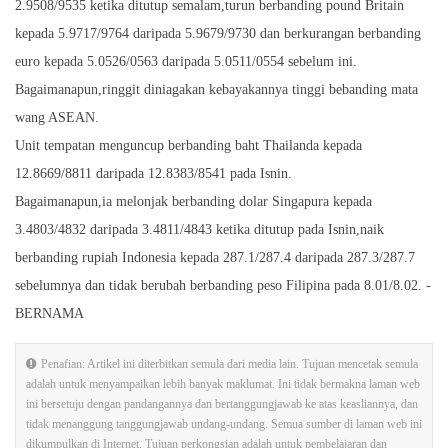
2.9508/9535 ketika ditutup semalam,turun berbanding pound Britain
kepada 5.9717/9764 daripada 5.9679/9730 dan berkurangan berbanding
euro kepada 5.0526/0563 daripada 5.0511/0554 sebelum ini.
Bagaimanapun,ringgit diniagakan kebayakannya tinggi bebanding mata
wang ASEAN.
Unit tempatan menguncup berbanding baht Thailanda kepada
12.8669/8811 daripada 12.8383/8541 pada Isnin.
Bagaimanapun,ia melonjak berbanding dolar Singapura kepada
3.4803/4832 daripada 3.4811/4843 ketika ditutup pada Isnin,naik
berbanding rupiah Indonesia kepada 287.1/287.4 daripada 287.3/287.7
sebelumnya dan tidak berubah berbanding peso Filipina pada 8.01/8.02. -
BERNAMA
Penafian: Artikel ini diterbitkan semula dari media lain. Tujuan mencetak semula
adalah untuk menyampaikan lebih banyak maklumat. Ini tidak bermakna laman web
ini bersetuju dengan pandangannya dan bertanggungjawab ke atas keasliannya, dan
tidak menanggung tanggungjawab undang-undang. Semua sumber di laman web ini
dikumpulkan di Internet. Tujuan perkongsian adalah untuk pembelajaran dan