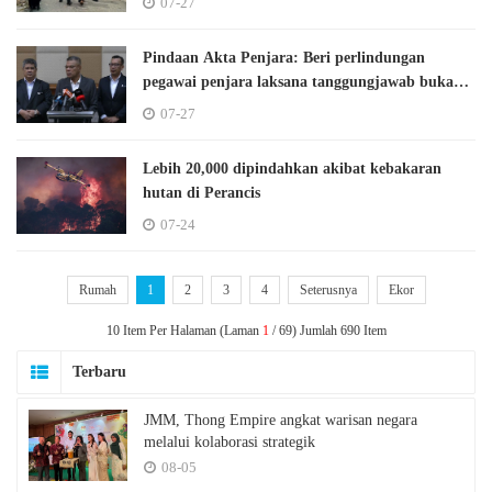
07-27
Pindaan Akta Penjara: Beri perlindungan
pegawai penjara laksana tanggungjawab bukan
imuniti
07-27
Lebih 20,000 dipindahkan akibat kebakaran
hutan di Perancis
07-24
Rumah
1
2
3
4
Seterusnya
Ekor
10 Item Per Halaman (Laman
1
/ 69) Jumlah 690 Item
Terbaru
JMM, Thong Empire angkat warisan negara
melalui kolaborasi strategik
08-05