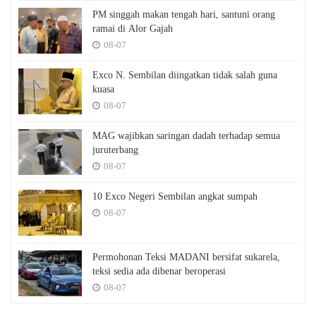
PM singgah makan tengah hari, santuni orang
ramai di Alor Gajah
08-07
Exco N. Sembilan diingatkan tidak salah guna
kuasa
08-07
MAG wajibkan saringan dadah terhadap semua
juruterbang
08-07
10 Exco Negeri Sembilan angkat sumpah
08-07
Permohonan Teksi MADANI bersifat sukarela,
teksi sedia ada dibenar beroperasi
08-07