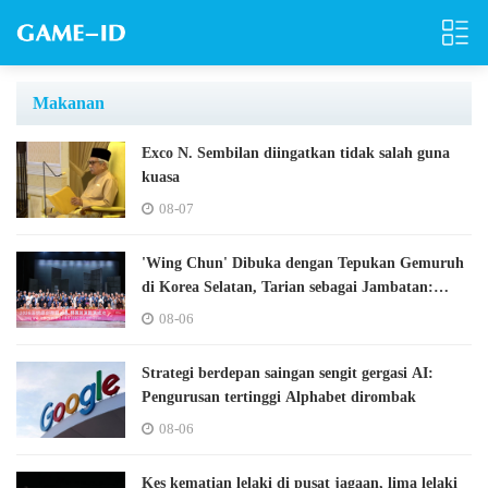
Makanan
Exco N. Sembilan diingatkan tidak salah guna
kuasa
08-07
'Wing Chun' Dibuka dengan Tepukan Gemuruh
di Korea Selatan, Tarian sebagai Jambatan:
Lembaran Baharu untuk Pertukaran Budaya
08-06
China-Korea.
Strategi berdepan saingan sengit gergasi AI:
Pengurusan tertinggi Alphabet dirombak
08-06
Kes kematian lelaki di pusat jagaan, lima lelaki