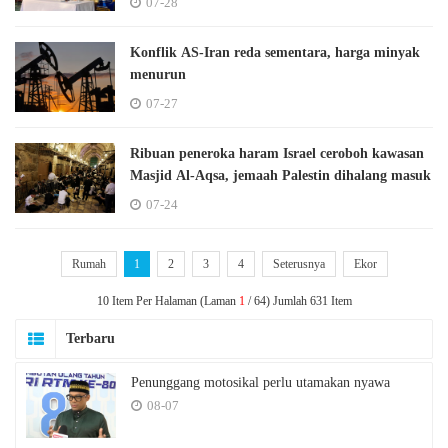
07-28
Konflik AS-Iran reda sementara, harga minyak
menurun
07-27
Ribuan peneroka haram Israel ceroboh kawasan
Masjid Al-Aqsa, jemaah Palestin dihalang masuk
07-24
Rumah
1
2
3
4
Seterusnya
Ekor
10 Item Per Halaman (Laman
1
/ 64) Jumlah 631 Item
Terbaru
Penunggang motosikal perlu utamakan nyawa
08-07