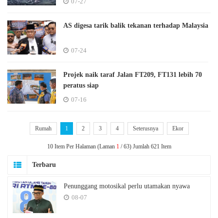
07-27
AS digesa tarik balik tekanan terhadap Malaysia
07-24
Projek naik taraf Jalan FT209, FT131 lebih 70
peratus siap
07-16
Rumah
1
2
3
4
Seterusnya
Ekor
10 Item Per Halaman (Laman
1
/ 63) Jumlah 621 Item
Terbaru
Penunggang motosikal perlu utamakan nyawa
08-07