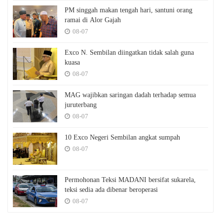
PM singgah makan tengah hari, santuni orang
ramai di Alor Gajah
08-07
Exco N. Sembilan diingatkan tidak salah guna
kuasa
08-07
MAG wajibkan saringan dadah terhadap semua
juruterbang
08-07
10 Exco Negeri Sembilan angkat sumpah
08-07
Permohonan Teksi MADANI bersifat sukarela,
teksi sedia ada dibenar beroperasi
08-07