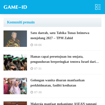
Komuniti pemain
Satu daerah, satu Tabika Tunas Istimewa
menjelang 2027 – TPM Zahid
08-06
Hamas capai persetujuan isu senjata,
pengunduran berperingkat tentera Israel dari
Gaza
07-31
Golongan wanita disaran manfaatkan
perkhidmatan, fasiliti kesihatan
07-30
Malaysia manfaat mekanisme ASEAN tangani