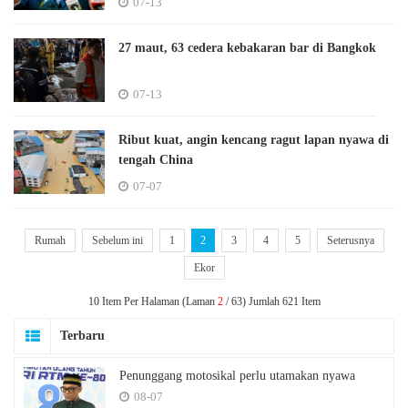
07-13
27 maut, 63 cedera kebakaran bar di Bangkok
07-13
Ribut kuat, angin kencang ragut lapan nyawa di
tengah China
07-07
Rumah
Sebelum ini
1
2
3
4
5
Seterusnya
Ekor
10 Item Per Halaman (Laman
2
/ 63) Jumlah 621 Item
Terbaru
Penunggang motosikal perlu utamakan nyawa
08-07