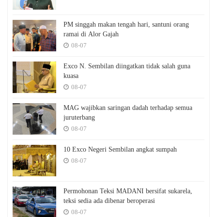
PM singgah makan tengah hari, santuni orang
ramai di Alor Gajah
08-07
Exco N. Sembilan diingatkan tidak salah guna
kuasa
08-07
MAG wajibkan saringan dadah terhadap semua
juruterbang
08-07
10 Exco Negeri Sembilan angkat sumpah
08-07
Permohonan Teksi MADANI bersifat sukarela,
teksi sedia ada dibenar beroperasi
08-07