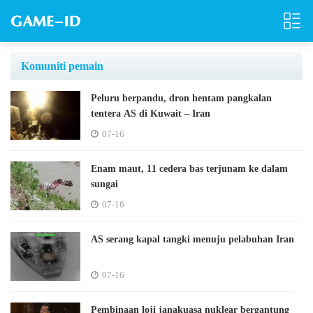
Komuniti pemain
Peluru berpandu, dron hentam pangkalan
tentera AS di Kuwait – Iran
07-16
Enam maut, 11 cedera bas terjunam ke dalam
sungai
07-16
AS serang kapal tangki menuju pelabuhan Iran
07-16
Pembinaan loji janakuasa nuklear bergantung