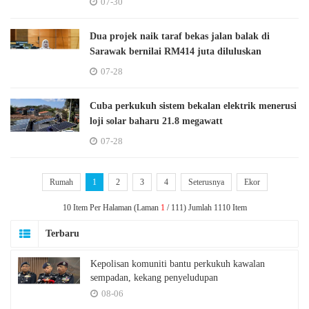
07-30
Dua projek naik taraf bekas jalan balak di
Sarawak bernilai RM414 juta diluluskan
07-28
Cuba perkukuh sistem bekalan elektrik menerusi
loji solar baharu 21.8 megawatt
07-28
Rumah
1
2
3
4
Seterusnya
Ekor
10 Item Per Halaman (Laman
1
/ 111) Jumlah 1110 Item
Terbaru
Kepolisan komuniti bantu perkukuh kawalan
sempadan, kekang penyeludupan
08-06