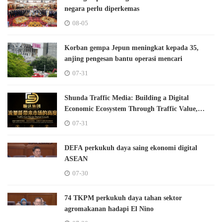
negara perlu diperkemas
08-05
Korban gempa Jepun meningkat kepada 35,
anjing pengesan bantu operasi mencari
07-31
Shunda Traffic Media: Building a Digital
Economic Ecosystem Through Traffic Value,
Technology, and Global Connectivity
07-31
DEFA perkukuh daya saing ekonomi digital
ASEAN
07-30
74 TKPM perkukuh daya tahan sektor
agromakanan hadapi El Nino