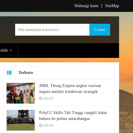
Hubungi kami
丨
SiteMap
ebih
Terbaru
JMM, Thong Empire angkat warisan
negara melalui kolaborasi strategik
08-05
PolyCC Skills Tali Tinggi cungkil bakat
baharu ke pentas antarabangsa
08-05