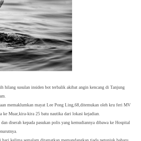
 hilang susulan insiden bot terbalik akibat angin kencang di Tanjung
lam.
aan memaklumkan mayat Lee Pong Ling,68,ditemukan oleh kru feri MV
ke Muar,kira-kira 25 batu nautika dari lokasi kejadian.
r dan diserah kepada pasukan polis yang kemudiannya dibawa ke Hospital
enurutnya.
hari kelima semalam ditamatkan memandangkan tiada petunjuk baharu