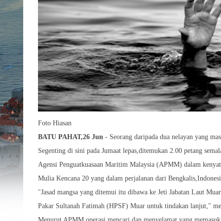
Foto Hiasan
BATU PAHAT,26 Jun
- Seorang daripada dua nelayan yang masih
Segenting di sini pada Jumaat lepas,ditemukan 2.00 petang sema
Agensi Penguatkuasaan Maritim Malaysia (APMM) dalam kenyat
Mulia Kencana 20 yang dalam perjalanan dari Bengkalis,Indonesia 
"Jasad mangsa yang ditemui itu dibawa ke Jeti Jabatan Laut Mua
Pakar Sultanah Fatimah (HPSF) Muar untuk tindakan lanjut," m
Menurut APMM operasi mencari dan menyelamat yang memasuki 