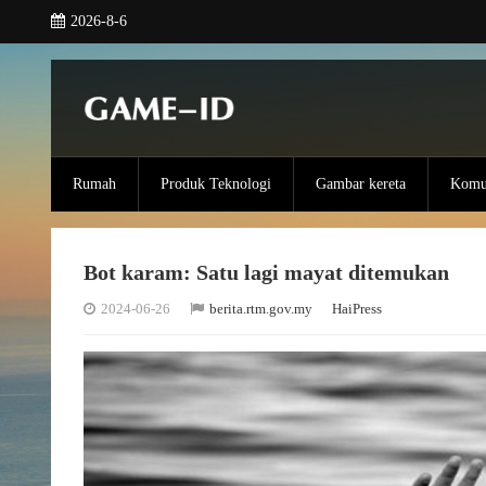
2026-8-6
Rumah
Produk Teknologi
Gambar kereta
Komun
Bot karam: Satu lagi mayat ditemukan
2024-06-26
berita.rtm.gov.my
HaiPress