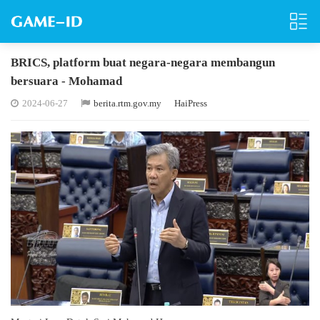
BRICS, platform buat negara-negara membangun
bersuara - Mohamad
2024-06-27
berita.rtm.gov.my
HaiPress