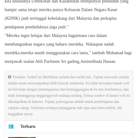
kita khususnya Uzbekistan dan Kazakhztan mempunyai penduduk yang
hampir sama tetapi mereka punya Keluaran Dalam Negara Kasar
(KDNK) jauh tertinggal kebelakang dari Malaysia dan perkapita
pendapatan penduduknya juga jauh."
"Mereka ingin belajar dari Malaysia bagaimana cara dalam
membangunkan negara yang baharu merdeka. Walaupun sudah
merdeka,mereka masih menggunakan cara lama," tambah Mohamad bagi
menjawab soalan Ahli Parlimen Sri gading,Aminolhuda Hassan.
Penafian: Artikel ini diterbitkan semula dari media lain. Tujuan mencetak semula
adalah untuk menyampaikan lebih banyak maklumat. Ini tidak bermakna laman web
ini bersetuju dengan pandangannya dan bertanggungjawab ke atas keasliannya, dan
tidak menanggung tanggungjawab undang-undang. Semua sumber di laman web ini
dikumpulkan di Internet. Tujuan perkongsian adalah untuk pembelajaran dan
rujukan sahaja. Sekiranya terdapat pelanggaran hak cipta atau harta intelek, sila
tinggalkan mesej.
Terbaru