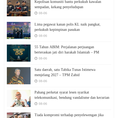
Kepolisan komuniti bantu perkukuh kawalan
sempadan, kekang penyeludupan
08-06
Lima pegawai kanan polis KL naik pangkat,
perkukuh kepimpinan pasukan
08-06
55 Tahun ABIM: Perjalanan perjuangan
berteraskan jati diri harakah Islamiah – PM
08-06
Satu daerah, satu Tabika Tunas Istimewa
menjelang 2027 – TPM Zahid
08-06
Pahang perketat syarat lesen syarikat
telekomunikasi, bendung vandalisme dan kecurian
08-06
Tiada kompromi terhadap penyelewengan jika