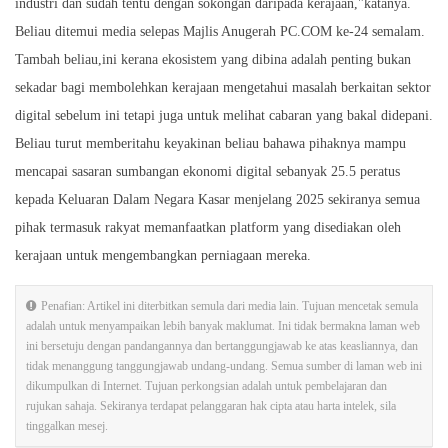
industri dan sudah tentu dengan sokongan daripada kerajaan,"katanya.
Beliau ditemui media selepas Majlis Anugerah PC.COM ke-24 semalam.
Tambah beliau,ini kerana ekosistem yang dibina adalah penting bukan
sekadar bagi membolehkan kerajaan mengetahui masalah berkaitan sektor
digital sebelum ini tetapi juga untuk melihat cabaran yang bakal didepani.
Beliau turut memberitahu keyakinan beliau bahawa pihaknya mampu
mencapai sasaran sumbangan ekonomi digital sebanyak 25.5 peratus
kepada Keluaran Dalam Negara Kasar menjelang 2025 sekiranya semua
pihak termasuk rakyat memanfaatkan platform yang disediakan oleh
kerajaan untuk mengembangkan perniagaan mereka.
Penafian: Artikel ini diterbitkan semula dari media lain. Tujuan mencetak semula
adalah untuk menyampaikan lebih banyak maklumat. Ini tidak bermakna laman web
ini bersetuju dengan pandangannya dan bertanggungjawab ke atas keasliannya, dan
tidak menanggung tanggungjawab undang-undang. Semua sumber di laman web ini
dikumpulkan di Internet. Tujuan perkongsian adalah untuk pembelajaran dan
rujukan sahaja. Sekiranya terdapat pelanggaran hak cipta atau harta intelek, sila
tinggalkan mesej.