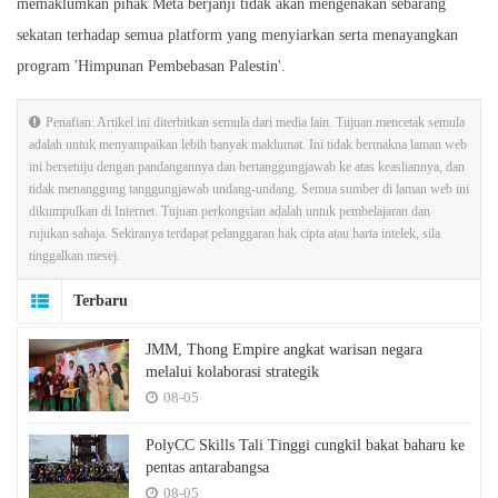
memaklumkan pihak Meta berjanji tidak akan mengenakan sebarang
sekatan terhadap semua platform yang menyiarkan serta menayangkan
program 'Himpunan Pembebasan Palestin'.
Penafian: Artikel ini diterbitkan semula dari media lain. Tujuan mencetak semula
adalah untuk menyampaikan lebih banyak maklumat. Ini tidak bermakna laman web
ini bersetuju dengan pandangannya dan bertanggungjawab ke atas keasliannya, dan
tidak menanggung tanggungjawab undang-undang. Semua sumber di laman web ini
dikumpulkan di Internet. Tujuan perkongsian adalah untuk pembelajaran dan
rujukan sahaja. Sekiranya terdapat pelanggaran hak cipta atau harta intelek, sila
tinggalkan mesej.
Terbaru
JMM, Thong Empire angkat warisan negara
melalui kolaborasi strategik
08-05
PolyCC Skills Tali Tinggi cungkil bakat baharu ke
pentas antarabangsa
08-05