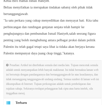
Ketua Biro Hamas Ismali Haniyeh.
Beliau menyifatkan ia merupakan tindakan sabatoj oleh pihak tidak
bertanggungjawab.
"Ia satu perkara yang cukup menyedihkan dan menyayat hati. Kita tahu
perbincangan dan rundingan genjatan senjata telah hampir ke
penghujungnya dan pembunuhan Ismail Haniyeh,salah seorang figura
penting yang boleh menghubung antara pelbagai proksi dalam politik
Palestin itu telah gagal tetapi saya lihat ia tidaka akan berjaya kerana
Palestin mempunyai daya juang ckup tinggi,"katanya.
Penafian: Artikel ini diterbitkan semula dari media lain. Tujuan mencetak semula
adalah untuk menyampaikan lebih banyak maklumat. Ini tidak bermakna laman web
ini bersetuju dengan pandangannya dan bertanggungjawab ke atas keasliannya, dan
tidak menanggung tanggungjawab undang-undang. Semua sumber di laman web ini
dikumpulkan di Internet. Tujuan perkongsian adalah untuk pembelajaran dan
rujukan sahaja. Sekiranya terdapat pelanggaran hak cipta atau harta intelek, sila
tinggalkan mesej.
Terbaru