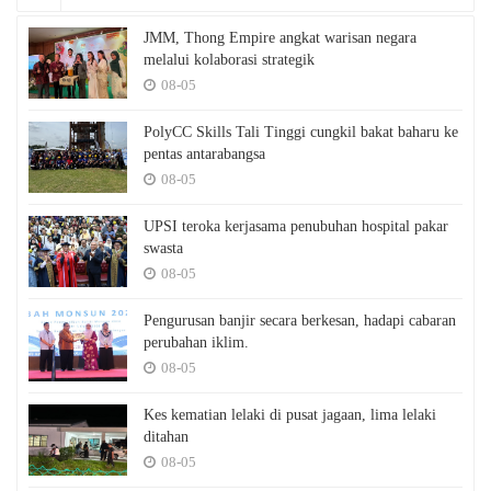
JMM, Thong Empire angkat warisan negara
melalui kolaborasi strategik
08-05
PolyCC Skills Tali Tinggi cungkil bakat baharu ke
pentas antarabangsa
08-05
UPSI teroka kerjasama penubuhan hospital pakar
swasta
08-05
Pengurusan banjir secara berkesan, hadapi cabaran
perubahan iklim.
08-05
Kes kematian lelaki di pusat jagaan, lima lelaki
ditahan
08-05