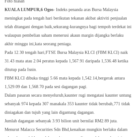
Foto hiasan
KUALA LUMPUR,6 Ogos
- Indeks penanda aras Bursa Malaysia
meningkat pada tengah hari berikutan tekanan akibat aktiviti penjualan
telah ditangani dengan baik,sekurang-kurangnya bagi tempoh terdekat ini
walaupun pembelian saham menerusi akaun margin dijangka berlaku
akhir minggu ini,kata seorang peniaga.
Pada 12.30 tengah hari,FTSE Bursa Malaysia KLCI (FBM KLCI) naik
31.43 mata atau 2.04 peratus kepada 1,567.91 daripada 1,536.48 ketika
ditutup pada Isnin.
FBM KLCI dibuka tinggi 5.66 mata kepada 1,542.14,bergerak antara
1,529.09 dan 1,568.70 pada sesi dagangan pagi.
Dalam pasaran secara menyeluruh,kaunter rugi mengatasi kaunter untung
sebanyak 974 kepada 307 manakala 353 kaunter tidak berubah,771 tidak
diniagakan dan tujuh yang lain digantung dagangan.
Jumlah dagangan sebanyak 3.93 bilion unit bernilai RM2.89 juta.
Menurut Malacca Securities Sdn Bhd,kenaikan mungkin berlaku dalam