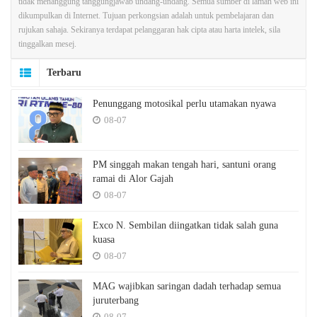
tidak menanggung tanggungjawab undang-undang. Semua sumber di laman web ini
dikumpulkan di Internet. Tujuan perkongsian adalah untuk pembelajaran dan
rujukan sahaja. Sekiranya terdapat pelanggaran hak cipta atau harta intelek, sila
tinggalkan mesej.
Terbaru
Penunggang motosikal perlu utamakan nyawa
08-07
PM singgah makan tengah hari, santuni orang
ramai di Alor Gajah
08-07
Exco N. Sembilan diingatkan tidak salah guna
kuasa
08-07
MAG wajibkan saringan dadah terhadap semua
juruterbang
08-07