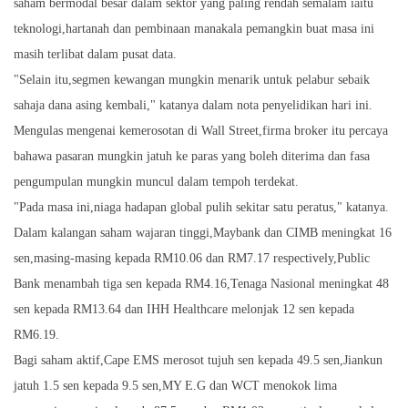
saham bermodal besar dalam sektor yang paling rendah semalam iaitu
teknologi,hartanah dan pembinaan manakala pemangkin buat masa ini
masih terlibat dalam pusat data.
"Selain itu,segmen kewangan mungkin menarik untuk pelabur sebaik
sahaja dana asing kembali," katanya dalam nota penyelidikan hari ini.
Mengulas mengenai kemerosotan di Wall Street,firma broker itu percaya
bahawa pasaran mungkin jatuh ke paras yang boleh diterima dan fasa
pengumpulan mungkin muncul dalam tempoh terdekat.
"Pada masa ini,niaga hadapan global pulih sekitar satu peratus," katanya.
Dalam kalangan saham wajaran tinggi,Maybank dan CIMB meningkat 16
sen,masing-masing kepada RM10.06 dan RM7.17 respectively,Public
Bank menambah tiga sen kepada RM4.16,Tenaga Nasional meningkat 48
sen kepada RM13.64 dan IHH Healthcare melonjak 12 sen kepada
RM6.19.
Bagi saham aktif,Cape EMS merosot tujuh sen kepada 49.5 sen,Jiankun
jatuh 1.5 sen kepada 9.5 sen,MY E.G dan WCT menokok lima