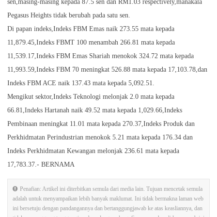
sen,masing-masing kepada 87.5 sen dan RM1.03 respectively,manakala
Pegasus Heights tidak berubah pada satu sen.
Di papan indeks,Indeks FBM Emas naik 273.55 mata kepada
11,879.45,Indeks FBMT 100 menambah 266.81 mata kepada
11,539.17,Indeks FBM Emas Shariah menokok 324.72 mata kepada
11,993.59,Indeks FBM 70 meningkat 526.88 mata kepada 17,103.78,dan
Indeks FBM ACE naik 137.43 mata kepada 5,092.51.
Mengikut sektor,Indeks Teknologi melonjak 2.0 mata kepada
66.81,Indeks Hartanah naik 49.52 mata kepada 1,029.66,Indeks
Pembinaan meningkat 11.01 mata kepada 270.37,Indeks Produk dan
Perkhidmatan Perindustrian menokok 5.21 mata kepada 176.34 dan
Indeks Perkhidmatan Kewangan melonjak 236.61 mata kepada
17,783.37.- BERNAMA
Penafian: Artikel ini diterbitkan semula dari media lain. Tujuan mencetak semula
adalah untuk menyampaikan lebih banyak maklumat. Ini tidak bermakna laman web
ini bersetuju dengan pandangannya dan bertanggungjawab ke atas keasliannya, dan