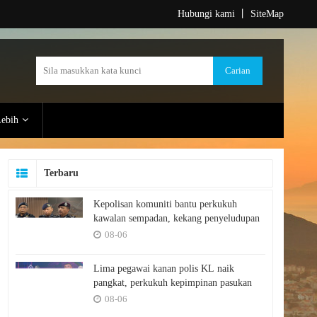
Hubungi kami
丨
SiteMap
ebih
Terbaru
Kepolisan komuniti bantu perkukuh
kawalan sempadan, kekang penyeludupan
08-06
Lima pegawai kanan polis KL naik
pangkat, perkukuh kepimpinan pasukan
08-06