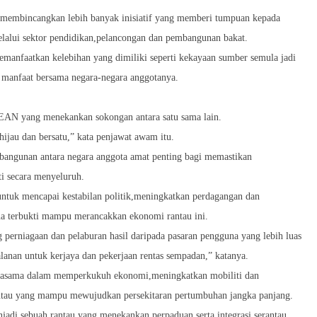
membincangkan lebih banyak inisiatif yang memberi tumpuan kepada
lalui sektor pendidikan,pelancongan dan pembangunan bakat.
anfaatkan kelebihan yang dimiliki seperti kekayaan sumber semula jadi
k manfaat bersama negara-negara anggotanya.
ASEAN yang menekankan sokongan antara satu sama lain.
au dan bersatu,” kata penjawat awam itu.
bangunan antara negara anggota amat penting bagi memastikan
i secara menyeluruh.
ntuk mencapai kestabilan politik,meningkatkan perdagangan dan
na terbukti mampu merancakkan ekonomi rantau ini.
g perniagaan dan pelaburan hasil daripada pasaran pengguna yang lebih luas
anan untuk kerjaya dan pekerjaan rentas sempadan,” katanya.
rjasama dalam memperkukuh ekonomi,meningkatkan mobiliti dan
rantau yang mampu mewujudkan persekitaran pertumbuhan jangka panjang.
adi sebuah rantau yang menekankan perpaduan serta integrasi serantau