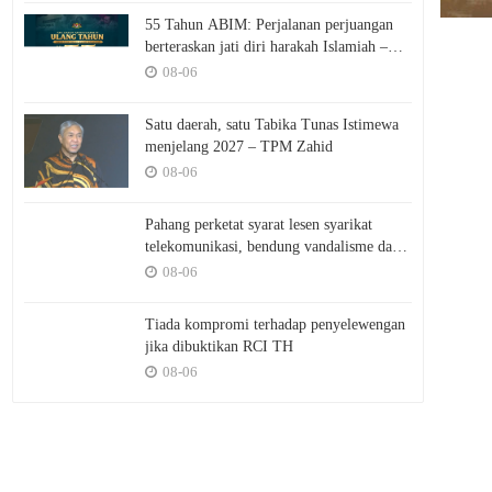
55 Tahun ABIM: Perjalanan perjuangan
berteraskan jati diri harakah Islamiah –
PM
08-06
Satu daerah, satu Tabika Tunas Istimewa
menjelang 2027 – TPM Zahid
08-06
Pahang perketat syarat lesen syarikat
telekomunikasi, bendung vandalisme dan
kecurian
08-06
Tiada kompromi terhadap penyelewengan
jika dibuktikan RCI TH
08-06