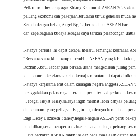
Beliau turut berharap agar Sidang Kemuncak ASEAN 2025 akan 
peluang ekonomi dan pekerjaan,terutama untuk generasi muda me
Senada dengan beliau,Angel Ng,42,berpendapat ASEAN harus mem
dan kepelbagaian budaya sebagai daya tarikan pelancongan untu
Katanya perkara ini dapat dicapai melalui semangat kejiranan 
“Bersama-sama,kita mampu membina ASEAN yang lebih kukuh,hij
Roznah Abdul Jabbar,pula berkata usaha mengecilkan jurang pem
kemakmuran,keselamatan dan kemajuan rantau ini dapat dinikmat
Katanya kerjasama erat dalam kalangan negara anggota ASEAN u
menggalakkan pelancongan serantau perlu terus diperkukuh kera
“Sebagai rakyat Malaysia,saya ingin melihat lebih banyak peluan
dan ekonomi yang pelbagai. Begitu juga dengan kemudahan perjal
Bagi Lacey Elizabeth Stanely,negara-negara ASEAN perlu beke
pendidikan,serta memperluas akses kepada pelbagai peluang se
“Saya berharap ASEAN tahun ini dan pada masa akan datang menj