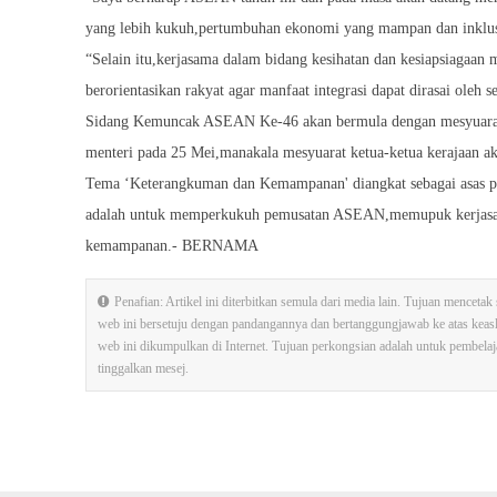
yang lebih kukuh,pertumbuhan ekonomi yang mampan dan inklusif,
“Selain itu,kerjasama dalam bidang kesihatan dan kesiapsiagaa
berorientasikan rakyat agar manfaat integrasi dapat dirasai oleh
Sidang Kemuncak ASEAN Ke-46 akan bermula dengan mesyuarat p
menteri pada 25 Mei,manakala mesyuarat ketua-ketua kerajaan a
Tema ‘Keterangkuman dan Kemampanan' diangkat sebagai asas pe
adalah untuk memperkukuh pemusatan ASEAN,memupuk kerjasam
kemampanan.- BERNAMA
Penafian: Artikel ini diterbitkan semula dari media lain. Tujuan mence
web ini bersetuju dengan pandangannya dan bertanggungjawab ke atas kea
web ini dikumpulkan di Internet. Tujuan perkongsian adalah untuk pembelajara
tinggalkan mesej.