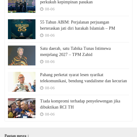
perkukuh kepimpinan pasukan
08-06
55 Tahun ABIM: Perjalanan perjuangan
berteraskan jati diri harakah Islamiah – PM
08-06
Satu daerah, satu Tabika Tunas Istimewa
menjelang 2027 – TPM Zahid
08-06
Pahang perketat syarat lesen syarikat
telekomunikasi, bendung vandalisme dan kecurian
08-06
Tiada kompromi terhadap penyelewengan jika
dibuktikan RCI TH
08-06
Pautan mesra：