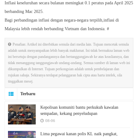
Inflasi keseluruhan secara bulanan meningkat 0.1 peratus pada April 2025
berbanding Mac 2025.
Bagi perbandingan inflasi dengan negara-negara terpilih,inflasi di
Malaysia lebih rendah berbanding Vietnam dan Indonesia. #
Penafian: Artikel ini diterbitkan semula dari media lain. Tujuan mencetak semula
adalah untuk menyampaikan lebih banyak maklumat. Ini tidak bermakna laman web
ini bersetuju dengan pandangannya dan bertanggungjawab ke atas keasliannya, dan
tidak menanggung tanggungjawab undang-undang. Semua sumber di laman web ini
dikumpulkan di Internet. Tujuan perkongsian adalah untuk pembelajaran dan
rujukan sahaja. Sekiranya terdapat pelanggaran hak cipta atau harta intelek, sila
tinggalkan mesej.
Terbaru
Kepolisan komuniti bantu perkukuh kawalan
sempadan, kekang penyeludupan
08-06
Lima pegawai kanan polis KL naik pangkat,