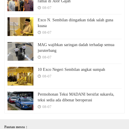
ramai di Alor Gajah
08-07
Exco N. Sembilan diingatkan tidak salah guna
kuasa
08-07
MAG wajibkan saringan dadah terhadap semua
juruterbang
08-07
10 Exco Negeri Sembilan angkat sumpah
08-07
Permohonan Teksi MADANI bersifat sukarela,
teksi sedia ada dibenar beroperasi
08-07
Pautan mesra：