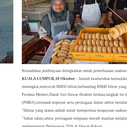
Kemudahan pembiayaan ditingkatkan untuk pemerkasaan usa
KUALA LUMPUR,10 Oktober
- Jumlah keseluruhan kemudaha
meningkat,mencecah RM50 bilion,berbanding RM40 bilion yang 
Perdana Menteri,Datuk Seri Anwar Ibrahim berkata,langkah itu 
(PMKS),termasuk koperasi serta perniagaan dalam sektor bernilai
“Ikhtiar yang utama adalah untuk memperkasa keupayaan usahaw
"Saban tahun,sektor perniagaan tempatan meraih manfaat melalu
pembentangan Belanjawan 2026 di Dewan Rakyat.