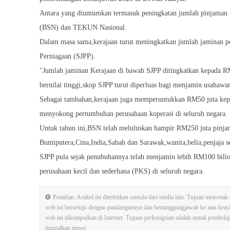
Antara yang diumumkan termasuk peningkatan jumlah pinjaman mi
(BSN) dan TEKUN Nasional.
Dalam masa sama,kerajaan turut meningkatkan jumlah jaminan p
Perniagaan (SJPP).
"Jumlah jaminan Kerajaan di bawah SJPP ditingkatkan kepada RM
bernilai tinggi,skop SJPP turut diperluas bagi menjamin usahawa
Sebagai tambahan,kerajaan juga memperuntukkan RM50 juta kep
menyokong pertumbuhan perusahaan koperasi di seluruh negara.
Untuk tahun ini,BSN telah meluluskan hampir RM250 juta pinj
Bumiputera,Cina,India,Sabah dan Sarawak,wanita,belia,penjaja se
SJPP pula sejak penubuhannya telah menjamin lebih RM100 bilio
perusahaan kecil dan sederhana (PKS) di seluruh negara.
Penafian: Artikel ini diterbitkan semula dari media lain. Tujuan mence
web ini bersetuju dengan pandangannya dan bertanggungjawab ke atas kea
web ini dikumpulkan di Internet. Tujuan perkongsian adalah untuk pembelajara
tinggalkan mesej.