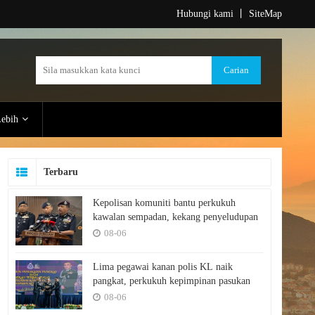
Hubungi kami
丨
SiteMap
ebih
Terbaru
Kepolisan komuniti bantu perkukuh
kawalan sempadan, kekang penyeludupan
08-06
Lima pegawai kanan polis KL naik
pangkat, perkukuh kepimpinan pasukan
08-06