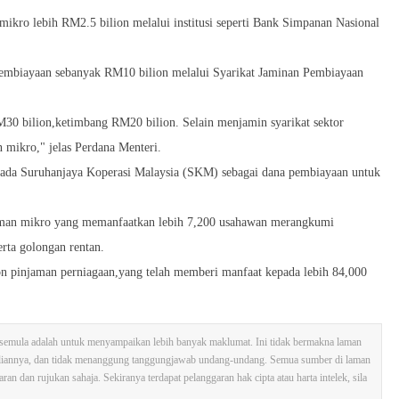
kro lebih RM2.5 bilion melalui institusi seperti Bank Simpanan Nasional
embiayaan sebanyak RM10 bilion melalui Syarikat Jaminan Pembiayaan
30 bilion,ketimbang RM20 bilion. Selain menjamin syarikat sektor
n mikro," jelas Perdana Menteri.
ada Suruhanjaya Koperasi Malaysia (SKM) sebagai dana pembiayaan untuk
aman mikro yang memanfaatkan lebih 7,200 usahawan merangkumi
rta golongan rentan.
n pinjaman perniagaan,yang telah memberi manfaat kepada lebih 84,000
tak semula adalah untuk menyampaikan lebih banyak maklumat. Ini tidak bermakna laman
sliannya, dan tidak menanggung tanggungjawab undang-undang. Semua sumber di laman
n dan rujukan sahaja. Sekiranya terdapat pelanggaran hak cipta atau harta intelek, sila