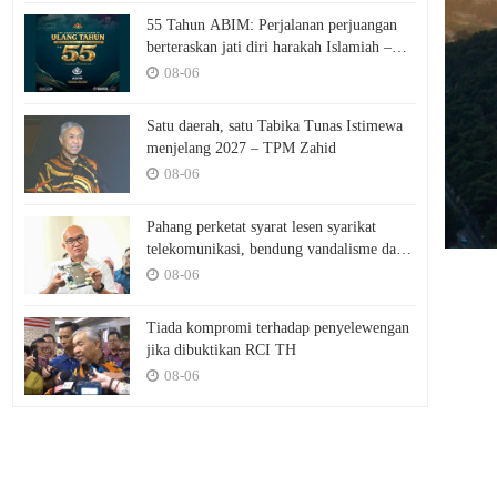
55 Tahun ABIM: Perjalanan perjuangan
berteraskan jati diri harakah Islamiah –
PM
08-06
Satu daerah, satu Tabika Tunas Istimewa
menjelang 2027 – TPM Zahid
08-06
Pahang perketat syarat lesen syarikat
telekomunikasi, bendung vandalisme dan
kecurian
08-06
Tiada kompromi terhadap penyelewengan
jika dibuktikan RCI TH
08-06