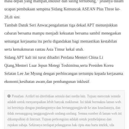
masa depan yang mampan,inklusif dan saling terhubung," jelasnya dalam
ucapan pembukaan sempena Sidang Kemuncak ASEAN Plus Three ke-
28,di sini.
Tambah Datuk Seri Anwar,pengalaman tiga dekad APT menunjukkan
cabaran bersama mampu menjadi kekuatan bersama sambil menegaskan
semangat kerjasama itu perlu digandakan bagi memastikan kestabilan
serta kemakmuran rantau Asia Timur kekal utuh.
Sidang APT kali ini turut dihadiri Perdana Menteri China Li
Qiang,Menteri Luar Jepun Motegi Toshimitsu,serta Presiden Korea
Selatan Lee Jae Myung dengan perbincangan tertumpu kepada kerjasama
ekonomi,kesihatan awam,dan pembangunan inklusif.
Penafian: Artikel ini diterbitkan semula dari media lain. Tujuan mencetak semula
adalah untuk menyampaikan lebih banyak maklumat. Ini tidak bermakna laman web
ini bersetuju dengan pandangannya dan bertanggungjawab ke atas keasliannya, dan
tidak menanggung tanggungjawab undang-undang. Semua sumber di laman web ini
dikumpulkan di Internet. Tujuan perkongsian adalah untuk pembelajaran dan
rujukan sahaja. Sekiranya terdapat pelanggaran hak cipta atau harta intelek, sila