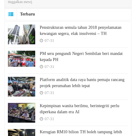
tinggalkan mesej.
Terbaru
Penstrukturan semula tahun 2018 penyelamatan
kewangan segera, elak insolvensi – TH
07-31
PM seru pengundi Negeri Sembilan beri mandat
kepada PH
07-31
Platform analitik data raya bantu pemaju rancang
projek perumahan lebih tepat
07-31
Kepimpinan wanita berilmu, berintegriti perlu
diperkasa dalam era AI
07-31
Kerugian RM10 bilion TH boleh tampung lebih