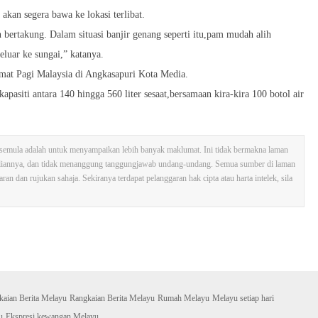
akan segera bawa ke lokasi terlibat.
 bertakung. Dalam situasi banjir genang seperti itu,pam mudah alih
luar ke sungai,” katanya.
amat Pagi Malaysia di Angkasapuri Kota Media.
siti antara 140 hingga 560 liter sesaat,bersamaan kira-kira 100 botol air
tak semula adalah untuk menyampaikan lebih banyak maklumat. Ini tidak bermakna laman
sliannya, dan tidak menanggung tanggungjawab undang-undang. Semua sumber di laman
n dan rujukan sahaja. Sekiranya terdapat pelanggaran hak cipta atau harta intelek, sila
kaian Berita Melayu
Rangkaian Berita Melayu
Rumah Melayu
Melayu setiap hari
u
Ekspresi kewangan Melayu