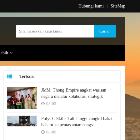
Hubungi kami
丨
SiteMap
ebih
Terbaru
JMM, Thong Empire angkat warisan
negara melalui kolaborasi strategik
08-05
PolyCC Skills Tali Tinggi cungkil bakat
baharu ke pentas antarabangsa
08-05