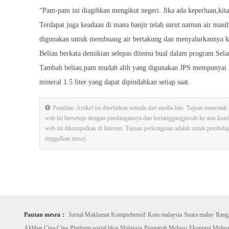
“Pam-pam ini diagihkan mengikut negeri. Jika ada keperluan,kita 
Terdapat juga keadaan di mana banjir telah surut namun air masih
digunakan untuk membuang air bertakung dan menyalurkannya ke
Beliau berkata demikian selepas ditemu bual dalam program Sel
Tambah beliau,pam mudah alih yang digunakan JPS mempunyai kapa
mineral 1.5 liter yang dapat dipindahkan setiap saat.
Penafian: Artikel ini diterbitkan semula dari media lain. Tujuan mence
web ini bersetuju dengan pandangannya dan bertanggungjawab ke atas kea
web ini dikumpulkan di Internet. Tujuan perkongsian adalah untuk pembelajara
tinggalkan mesej.
Pautan mesra：
Jurnal Maklumat Komprehensif
Kota malaysia
Suara malay
Rang
Akhbar Cina Cina
Platform sosial blog Malaysia
Pengaruh Melayu
Ekonomi Melay