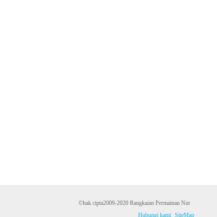
©hak cipta2009-2020 Rangkaian Permainan Nut
Hubungi kami
SiteMap