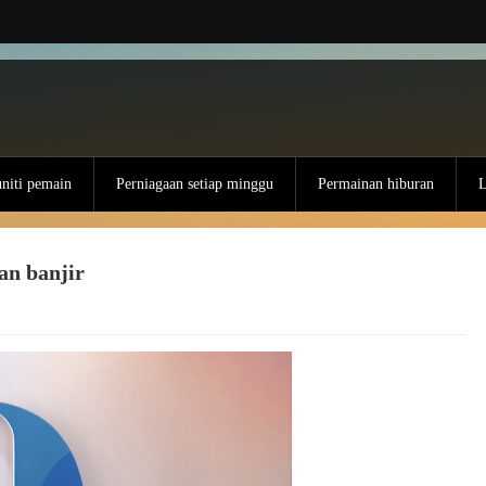
iti pemain
Perniagaan setiap minggu
Permainan hiburan
L
an banjir