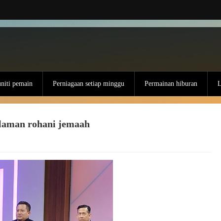
iti pemain
Perniagaan setiap minggu
Permainan hiburan
L
alaman rohani jemaah