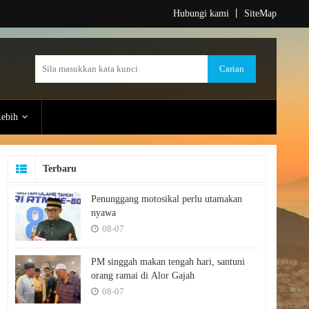
Hubungi kami
丨
SiteMap
ebih
Terbaru
Penunggang motosikal perlu utamakan
nyawa
08-07
PM singgah makan tengah hari, santuni
orang ramai di Alor Gajah
08-07