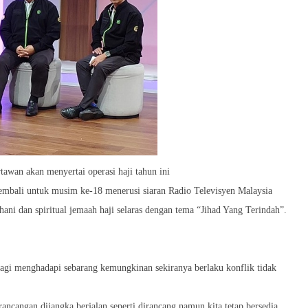
awan akan menyertai operasi haji tahun ini
mbali untuk musim ke-18 menerusi siaran Radio Televisyen Malaysia
i dan spiritual jemaah haji selaras dengan tema “Jihad Yang Terindah”.
bagi menghadapi sebarang kemungkinan sekiranya berlaku konflik tidak
ncangan dijangka berjalan seperti dirancang,namun kita tetap bersedia