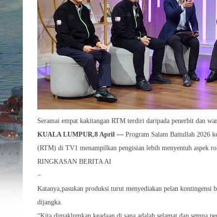
Seramai empat kakitangan RTM terdiri daripada penerbit dan wart
KUALA LUMPUR,8 April —
Program Salam Baitullah 2026 ke
(RTM) di TV1 menampilkan pengisian lebih menyentuh aspek rohan
RINGKASAN BERITA AI
−
Katanya,pasukan produksi turut menyediakan pelan kontingensi 
dijangka.
“Kita dimaklumkan keadaan di sana adalah selamat dan semua pera