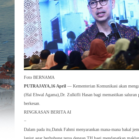
Foto BERNAMA
PUTRAJAYA,16 April
— Kementerian Komunikasi akan mengada
(Hal Ehwal Agama),Dr. Zulkifli Hasan bagi memastikan saluran p
berkesan.
RINGKASAN BERITA AI
−
Dalam pada itu,Datuk Fahmi menyarankan mana-mana bakal jem
lanjut agar berhubung terus dengan TH bagi mendapatkan maklu