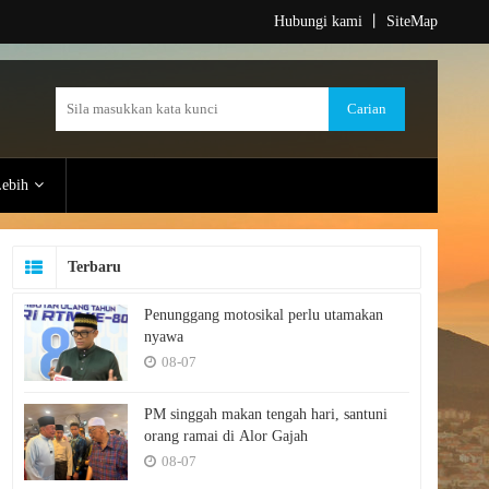
Hubungi kami
丨
SiteMap
ebih
Terbaru
Penunggang motosikal perlu utamakan
nyawa
08-07
PM singgah makan tengah hari, santuni
orang ramai di Alor Gajah
08-07