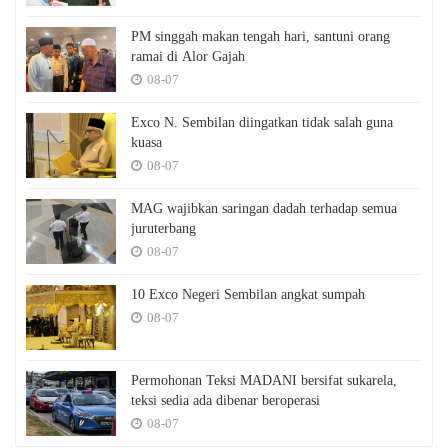
PM singgah makan tengah hari, santuni orang
ramai di Alor Gajah
08-07
Exco N. Sembilan diingatkan tidak salah guna
kuasa
08-07
MAG wajibkan saringan dadah terhadap semua
juruterbang
08-07
10 Exco Negeri Sembilan angkat sumpah
08-07
Permohonan Teksi MADANI bersifat sukarela,
teksi sedia ada dibenar beroperasi
08-07