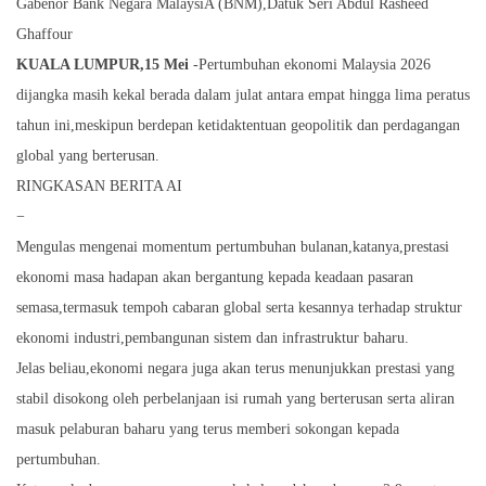
Gabenor Bank Negara MalaysiA (BNM),Datuk Seri Abdul Rasheed
Ghaffour
KUALA LUMPUR,15 Mei
-Pertumbuhan ekonomi Malaysia 2026
dijangka masih kekal berada dalam julat antara empat hingga lima peratus
tahun ini,meskipun berdepan ketidaktentuan geopolitik dan perdagangan
global yang berterusan.
RINGKASAN BERITA AI
−
Mengulas mengenai momentum pertumbuhan bulanan,katanya,prestasi
ekonomi masa hadapan akan bergantung kepada keadaan pasaran
semasa,termasuk tempoh cabaran global serta kesannya terhadap struktur
ekonomi industri,pembangunan sistem dan infrastruktur baharu.
Jelas beliau,ekonomi negara juga akan terus menunjukkan prestasi yang
stabil disokong oleh perbelanjaan isi rumah yang berterusan serta aliran
masuk pelaburan baharu yang terus memberi sokongan kepada
pertumbuhan.