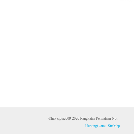
©hak cipta2009-2020 Rangkaian Permainan Nut
Hubungi kami
SiteMap