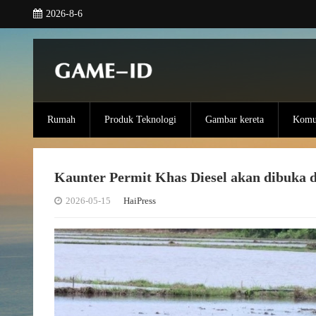
2026-8-6
Rumah
Produk Teknologi
Gambar kereta
Komun
Kaunter Permit Khas Diesel akan dibuka d
2026-05-15
HaiPress