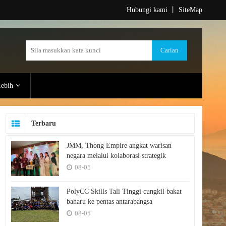
Hubungi kami
丨
SiteMap
ebih
Terbaru
JMM, Thong Empire angkat warisan
negara melalui kolaborasi strategik
08-05
PolyCC Skills Tali Tinggi cungkil bakat
baharu ke pentas antarabangsa
08-05