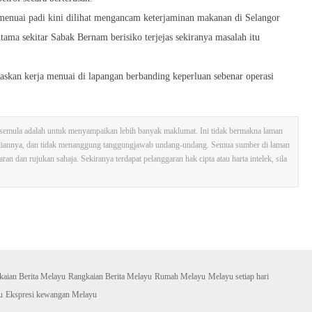
a menuai padi kini dilihat mengancam keterjaminan makanan di Selangor
tama sekitar Sabak Bernam berisiko terjejas sekiranya masalah itu
jaskan kerja menuai di lapangan berbanding keperluan sebenar operasi
tak semula adalah untuk menyampaikan lebih banyak maklumat. Ini tidak bermakna laman
sliannya, dan tidak menanggung tanggungjawab undang-undang. Semua sumber di laman
n dan rujukan sahaja. Sekiranya terdapat pelanggaran hak cipta atau harta intelek, sila
kaian Berita Melayu
Rangkaian Berita Melayu
Rumah Melayu
Melayu setiap hari
u
Ekspresi kewangan Melayu