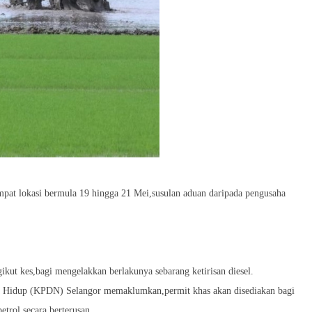
mpat lokasi bermula 19 hingga 21 Mei,susulan aduan daripada pengusaha
kut kes,bagi mengelakkan berlakunya sebarang ketirisan diesel.
a Hidup (KPDN) Selangor memaklumkan,permit khas akan disediakan bagi
trol secara berterusan.