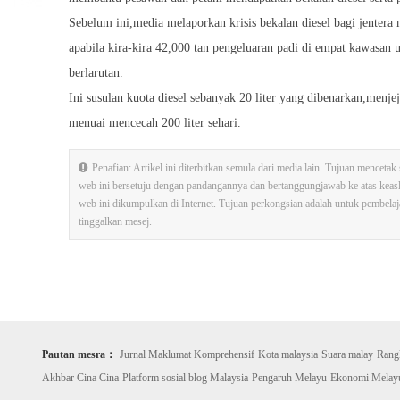
Sebelum ini,media melaporkan krisis bekalan diesel bagi jenter
apabila kira-kira 42,000 tan pengeluaran padi di empat kawasan u
berlarutan.
Ini susulan kuota diesel sebanyak 20 liter yang dibenarkan,menje
menuai mencecah 200 liter sehari.
Penafian: Artikel ini diterbitkan semula dari media lain. Tujuan mence
web ini bersetuju dengan pandangannya dan bertanggungjawab ke atas kea
web ini dikumpulkan di Internet. Tujuan perkongsian adalah untuk pembelajara
tinggalkan mesej.
Pautan mesra：
Jurnal Maklumat Komprehensif
Kota malaysia
Suara malay
Rang
Akhbar Cina Cina
Platform sosial blog Malaysia
Pengaruh Melayu
Ekonomi Melay