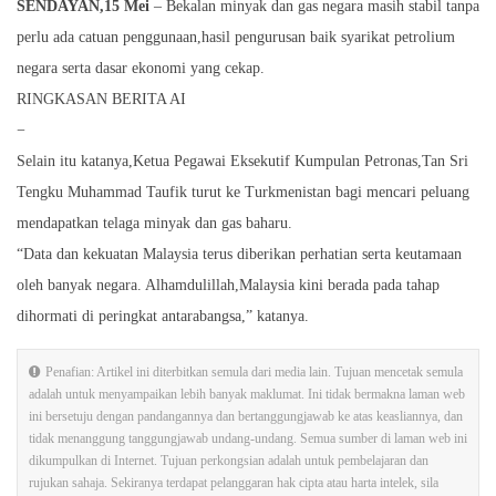
SENDAYAN,15 Mei
– Bekalan minyak dan gas negara masih stabil tanpa
perlu ada catuan penggunaan,hasil pengurusan baik syarikat petrolium
negara serta dasar ekonomi yang cekap.
RINGKASAN BERITA AI
−
Selain itu katanya,Ketua Pegawai Eksekutif Kumpulan Petronas,Tan Sri
Tengku Muhammad Taufik turut ke Turkmenistan bagi mencari peluang
mendapatkan telaga minyak dan gas baharu.
“Data dan kekuatan Malaysia terus diberikan perhatian serta keutamaan
oleh banyak negara. Alhamdulillah,Malaysia kini berada pada tahap
dihormati di peringkat antarabangsa,” katanya.
Penafian: Artikel ini diterbitkan semula dari media lain. Tujuan mencetak semula
adalah untuk menyampaikan lebih banyak maklumat. Ini tidak bermakna laman web
ini bersetuju dengan pandangannya dan bertanggungjawab ke atas keasliannya, dan
tidak menanggung tanggungjawab undang-undang. Semua sumber di laman web ini
dikumpulkan di Internet. Tujuan perkongsian adalah untuk pembelajaran dan
rujukan sahaja. Sekiranya terdapat pelanggaran hak cipta atau harta intelek, sila