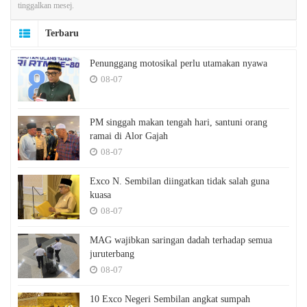
tinggalkan mesej.
Terbaru
Penunggang motosikal perlu utamakan nyawa
08-07
PM singgah makan tengah hari, santuni orang
ramai di Alor Gajah
08-07
Exco N. Sembilan diingatkan tidak salah guna
kuasa
08-07
MAG wajibkan saringan dadah terhadap semua
juruterbang
08-07
10 Exco Negeri Sembilan angkat sumpah