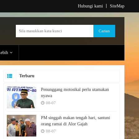
Hubungi kami
丨
SiteMap
ebih
Terbaru
Penunggang motosikal perlu utamakan
nyawa
08-07
PM singgah makan tengah hari, santuni
orang ramai di Alor Gajah
08-07