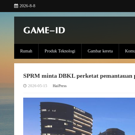
2026-8-8
Rumah
Produk Teknologi
Gambar kereta
Komun
SPRM minta DBKL perketat pemantauan p
2026-05-15
HaiPress