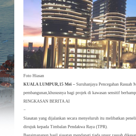
Foto Hiasan
KUALA LUMPUR,15 Mei –
Suruhanjaya Pencegahan Rasuah M
pembangunan,khususnya bagi projek di kawasan sensitif berhampi
RINGKASAN BERITA AI
−
Siasatan yang dijalankan secara menyeluruh itu melibatkan pene
dirujuk kepada Timbalan Pendakwa Raya (TPR).
Bagaimanapun,hasil siasatan mendapati tiada unsur rasuah dikes