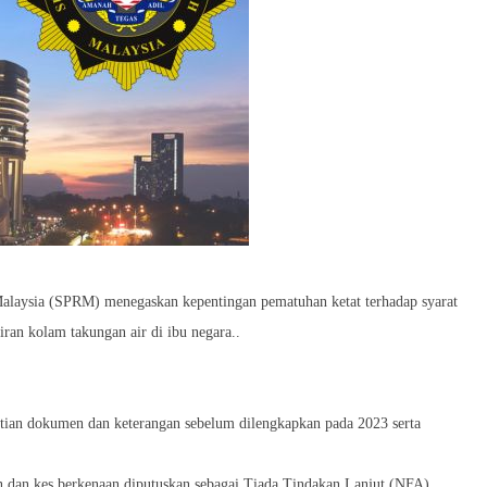
alaysia (SPRM) menegaskan kepentingan pematuhan ketat terhadap syarat
ran kolam takungan air di ibu negara..
litian dokumen dan keterangan sebelum dilengkapkan pada 2023 serta
an,dan kes berkenaan diputuskan sebagai Tiada Tindakan Lanjut (NFA).