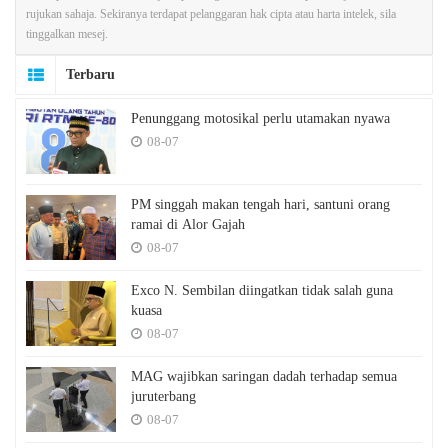
rujukan sahaja. Sekiranya terdapat pelanggaran hak cipta atau harta intelek, sila
tinggalkan mesej.
Terbaru
Penunggang motosikal perlu utamakan nyawa
08-07
PM singgah makan tengah hari, santuni orang
ramai di Alor Gajah
08-07
Exco N. Sembilan diingatkan tidak salah guna
kuasa
08-07
MAG wajibkan saringan dadah terhadap semua
juruterbang
08-07