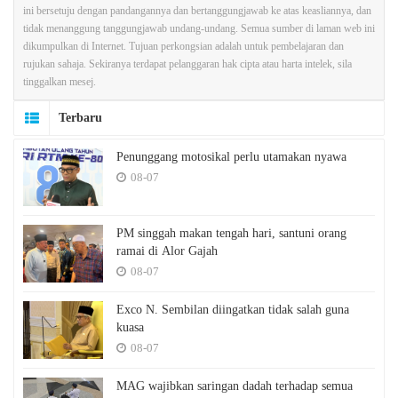
ini bersetuju dengan pandangannya dan bertanggungjawab ke atas keasliannya, dan
tidak menanggung tanggungjawab undang-undang. Semua sumber di laman web ini
dikumpulkan di Internet. Tujuan perkongsian adalah untuk pembelajaran dan
rujukan sahaja. Sekiranya terdapat pelanggaran hak cipta atau harta intelek, sila
tinggalkan mesej.
Terbaru
Penunggang motosikal perlu utamakan nyawa
08-07
PM singgah makan tengah hari, santuni orang
ramai di Alor Gajah
08-07
Exco N. Sembilan diingatkan tidak salah guna
kuasa
08-07
MAG wajibkan saringan dadah terhadap semua