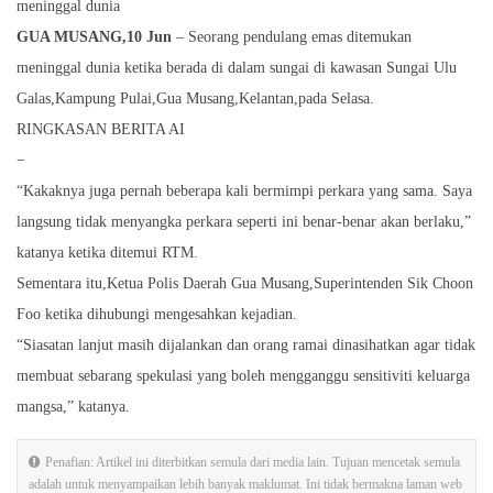
meninggal dunia
GUA MUSANG,10 Jun
– Seorang pendulang emas ditemukan
meninggal dunia ketika berada di dalam sungai di kawasan Sungai Ulu
Galas,Kampung Pulai,Gua Musang,Kelantan,pada Selasa.
RINGKASAN BERITA AI
−
“Kakaknya juga pernah beberapa kali bermimpi perkara yang sama. Saya
langsung tidak menyangka perkara seperti ini benar-benar akan berlaku,”
katanya ketika ditemui RTM.
Sementara itu,Ketua Polis Daerah Gua Musang,Superintenden Sik Choon
Foo ketika dihubungi mengesahkan kejadian.
“Siasatan lanjut masih dijalankan dan orang ramai dinasihatkan agar tidak
membuat sebarang spekulasi yang boleh mengganggu sensitiviti keluarga
mangsa,” katanya.
Penafian: Artikel ini diterbitkan semula dari media lain. Tujuan mencetak semula
adalah untuk menyampaikan lebih banyak maklumat. Ini tidak bermakna laman web