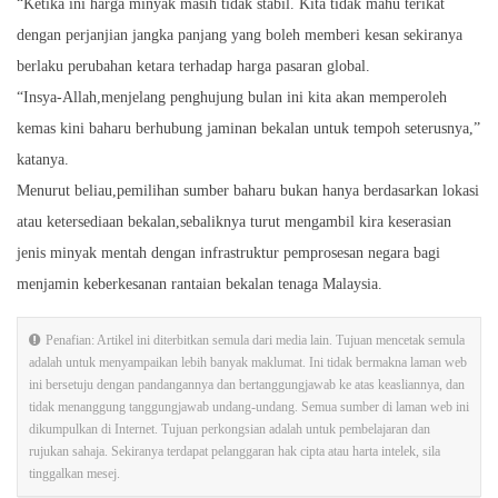
“Ketika ini harga minyak masih tidak stabil. Kita tidak mahu terikat
dengan perjanjian jangka panjang yang boleh memberi kesan sekiranya
berlaku perubahan ketara terhadap harga pasaran global.
“Insya-Allah,menjelang penghujung bulan ini kita akan memperoleh
kemas kini baharu berhubung jaminan bekalan untuk tempoh seterusnya,”
katanya.
Menurut beliau,pemilihan sumber baharu bukan hanya berdasarkan lokasi
atau ketersediaan bekalan,sebaliknya turut mengambil kira keserasian
jenis minyak mentah dengan infrastruktur pemprosesan negara bagi
menjamin keberkesanan rantaian bekalan tenaga Malaysia.
Penafian: Artikel ini diterbitkan semula dari media lain. Tujuan mencetak semula
adalah untuk menyampaikan lebih banyak maklumat. Ini tidak bermakna laman web
ini bersetuju dengan pandangannya dan bertanggungjawab ke atas keasliannya, dan
tidak menanggung tanggungjawab undang-undang. Semua sumber di laman web ini
dikumpulkan di Internet. Tujuan perkongsian adalah untuk pembelajaran dan
rujukan sahaja. Sekiranya terdapat pelanggaran hak cipta atau harta intelek, sila
tinggalkan mesej.