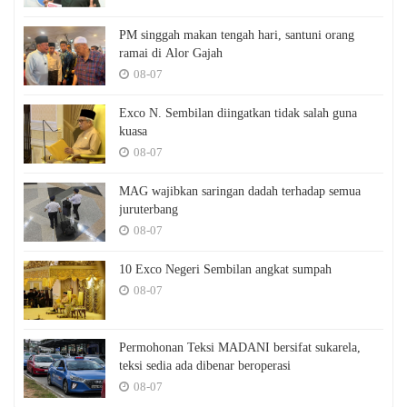
PM singgah makan tengah hari, santuni orang
ramai di Alor Gajah
08-07
Exco N. Sembilan diingatkan tidak salah guna
kuasa
08-07
MAG wajibkan saringan dadah terhadap semua
juruterbang
08-07
10 Exco Negeri Sembilan angkat sumpah
08-07
Permohonan Teksi MADANI bersifat sukarela,
teksi sedia ada dibenar beroperasi
08-07