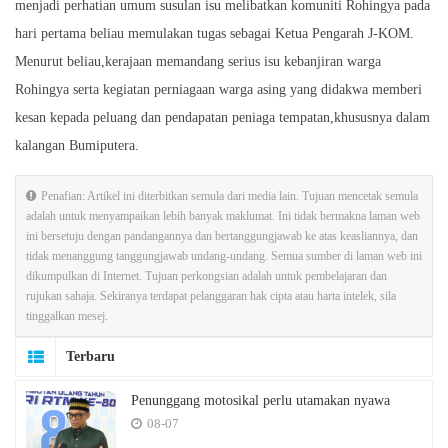
menjadi perhatian umum susulan isu melibatkan komuniti Rohingya pada
hari pertama beliau memulakan tugas sebagai Ketua Pengarah J-KOM.
Menurut beliau,kerajaan memandang serius isu kebanjiran warga
Rohingya serta kegiatan perniagaan warga asing yang didakwa memberi
kesan kepada peluang dan pendapatan peniaga tempatan,khususnya dalam
kalangan Bumiputera.
Penafian: Artikel ini diterbitkan semula dari media lain. Tujuan mencetak semula
adalah untuk menyampaikan lebih banyak maklumat. Ini tidak bermakna laman web
ini bersetuju dengan pandangannya dan bertanggungjawab ke atas keasliannya, dan
tidak menanggung tanggungjawab undang-undang. Semua sumber di laman web ini
dikumpulkan di Internet. Tujuan perkongsian adalah untuk pembelajaran dan
rujukan sahaja. Sekiranya terdapat pelanggaran hak cipta atau harta intelek, sila
tinggalkan mesej.
Terbaru
Penunggang motosikal perlu utamakan nyawa
08-07