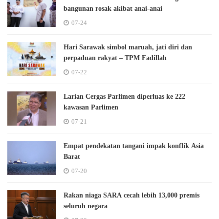
bangunan rosak akibat anai-anai
07-24
Hari Sarawak simbol maruah, jati diri dan
perpaduan rakyat – TPM Fadillah
07-22
Larian Cergas Parlimen diperluas ke 222
kawasan Parlimen
07-21
Empat pendekatan tangani impak konflik Asia
Barat
07-20
Rakan niaga SARA cecah lebih 13,000 premis
seluruh negara