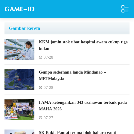
Gambar kereta
KKM jamin stok ubat hospital awam cukup tiga
bulan
07-28
Gempa sederhana landa Mindanao –
METMalaysia
07-28
FAMA ketengahkan 343 usahawan terbaik pada
MAHA 2026
07-27
SK Bukit Pantai terima blok baharu ganti