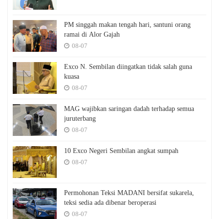
PM singgah makan tengah hari, santuni orang
ramai di Alor Gajah
08-07
Exco N. Sembilan diingatkan tidak salah guna
kuasa
08-07
MAG wajibkan saringan dadah terhadap semua
juruterbang
08-07
10 Exco Negeri Sembilan angkat sumpah
08-07
Permohonan Teksi MADANI bersifat sukarela,
teksi sedia ada dibenar beroperasi
08-07