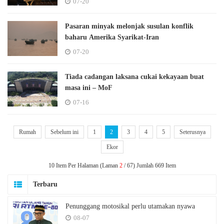
07-20
Pasaran minyak melonjak susulan konflik
baharu Amerika Syarikat-Iran
07-20
Tiada cadangan laksana cukai kekayaan buat
masa ini – MoF
07-16
Rumah
Sebelum ini
1
2
3
4
5
Seterusnya
Ekor
10 Item Per Halaman (Laman
2
/ 67) Jumlah 669 Item
Terbaru
Penunggang motosikal perlu utamakan nyawa
08-07