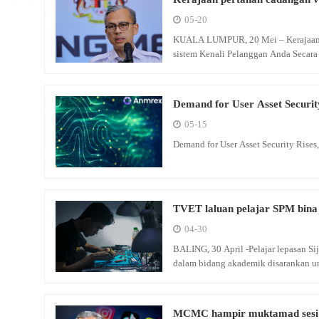
05-20
KUALA LUMPUR, 20 Mei – Kerajaan 
sistem Kenali Pelanggan Anda Secar
Demand for User Asset Securi
System
05-15
Demand for User Asset Security Rise
TVET laluan pelajar SPM bina
04-30
BALING, 30 April -Pelajar lepasan S
dalam bidang akademik disarankan 
MCMC hampir muktamad sesi l