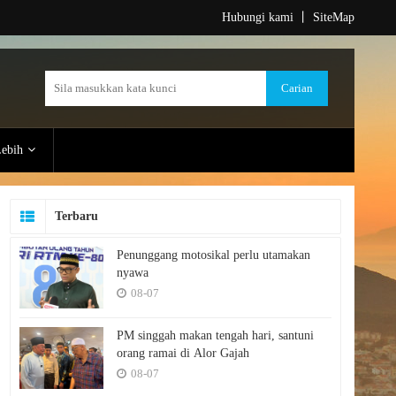
Hubungi kami
丨
SiteMap
ebih
Terbaru
Penunggang motosikal perlu utamakan
nyawa
08-07
PM singgah makan tengah hari, santuni
orang ramai di Alor Gajah
08-07