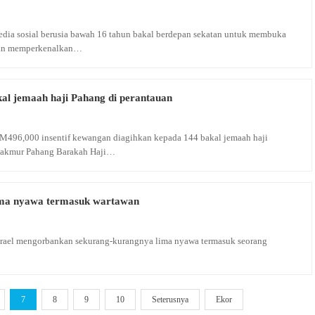
ia sosial berusia bawah 16 tahun bakal berdepan sekatan untuk membuka
jaan memperkenalkan…
kal jemaah haji Pahang di perantauan
496,000 insentif kewangan diagihkan kepada 144 bakal jemaah haji
 Makmur Pahang Barakah Haji…
lima nyawa termasuk wartawan
srael mengorbankan sekurang-kurangnya lima nyawa termasuk seorang
7
8
9
10
Seterusnya
Ekor