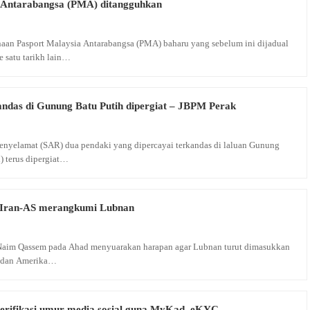
 Antarabangsa (PMA) ditangguhkan
n Pasport Malaysia Antarabangsa (PMA) baharu yang sebelum ini dijadual
 satu tarikh lain…
andas di Gunung Batu Putih dipergiat – JBPM Perak
enyelamat (SAR) dua pendaki yang dipercayai terkandas di laluan Gunung
) terus dipergiat…
n Iran-AS merangkumi Lubnan
Naim Qassem pada Ahad menyuarakan harapan agar Lubnan turut dimasukkan
an dan Amerika…
erifikasi umur media sosial guna MyKad, eKYC