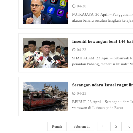
04-30
PUTRAJAYA, 30 April – Pengguna med
akaun baharu susulan langkah kera
Insentif kewangan buat 144 ba
04-23
SHAH ALAM, 23 April – Sebanyak RM
perantau Pahang, menerusi Inisiatif
Serangan udara Israel ragut 
04-23
BEIRUT, 23 April – Serangan udara I
wartawan di Lubnan pada Rabu.
Rumah
Sebelum ini
4
5
6