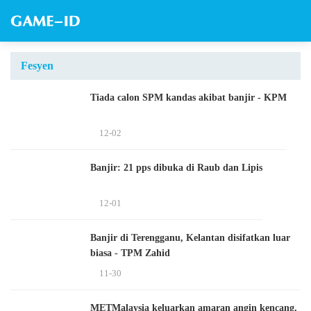
Fesyen
Tiada calon SPM kandas akibat banjir - KPM
12-02
Banjir: 21 pps dibuka di Raub dan Lipis
12-01
Banjir di Terengganu, Kelantan disifatkan luar
biasa - TPM Zahid
11-30
METMalaysia keluarkan amaran angin kencang,