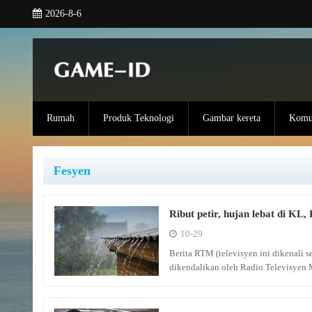
2026-8-6
Rumah
Produk Teknologi
Gambar kereta
Komun
Fesyen
Ribut petir, hujan lebat di KL
10-29
Berita RTM (televisyen ini dikenali
dikendalikan oleh Radio Televisyen 