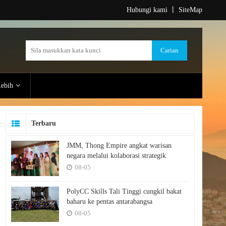
Hubungi kami
丨
SiteMap
ebih
Terbaru
JMM, Thong Empire angkat warisan
negara melalui kolaborasi strategik
08-05
PolyCC Skills Tali Tinggi cungkil bakat
baharu ke pentas antarabangsa
08-05