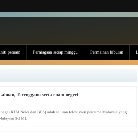
iti pemain
Perniagaan setiap minggu
Permainan hiburan
L
, Labuan, Terengganu serta enam negeri
 sebagai RTM News dan BES) ialah saluran televisyen percuma Malaysia yang
Malaysia (RTM).