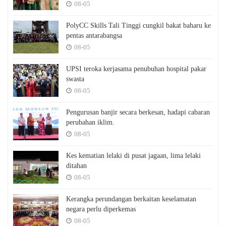
08-05
PolyCC Skills Tali Tinggi cungkil bakat baharu ke
pentas antarabangsa
08-05
UPSI teroka kerjasama penubuhan hospital pakar
swasta
08-05
Pengurusan banjir secara berkesan, hadapi cabaran
perubahan iklim.
08-05
Kes kematian lelaki di pusat jagaan, lima lelaki
ditahan
08-05
Kerangka perundangan berkaitan keselamatan
negara perlu diperkemas
08-05