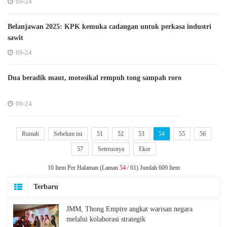
09-24
Belanjawan 2025: KPK kemuka cadangan untuk perkasa industri
sawit
09-24
Dua beradik maut, motosikal rempuh tong sampah roro
09-24
Rumah
Sebelum ini
51
52
53
54
55
56
57
Seterusnya
Ekor
10 Item Per Halaman (Laman
54
/ 61) Jumlah 609 Item
Terbaru
JMM, Thong Empire angkat warisan negara
melalui kolaborasi strategik