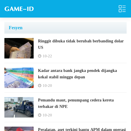
Fesyen
Ringgit dibuka tidak berubah berbanding dolar
US
10-22
Kadar antara bank jangka pendek dijangka
kekal stabil minggu depan
10-20
Pemandu maut, penumpang cedera kereta
terbakar di NPE
10-20
Peralatan, aset terkini bantu APM dalam operasi