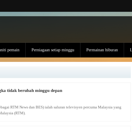
iti pemain
Perniagaan setiap minggu
Permainan hiburan
L
ka tidak berubah minggu depan
 sebagai RTM News dan BES) ialah saluran televisyen percuma Malaysia yang
Malaysia (RTM).