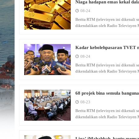
Niaga hadapan emas kekal dal
08-24
Berita RTM (televisyen ini dikenali
dikendalikan oleh Radio Televisyen 
Kadar kebolehpasaran TVET me
08-24
Berita RTM (televisyen ini dikenali
dikendalikan oleh Radio Televisyen 
68 projek bina semula banguna
08-23
Berita RTM (televisyen ini dikenali
dikendalikan oleh Radio Televisyen 
Liqa’ iMahabbah, bantu menya