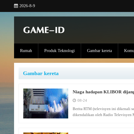
2026-8-9
Rumah
Produk Teknologi
Gambar kereta
Komun
Gambar kereta
Niaga hadapan KLIBOR dijang
08-24
Berita RTM (televisyen ini dikenali
dikendalikan oleh Radio Televisyen 