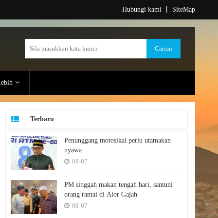
Hubungi kami
丨
SiteMap
ebih
Terbaru
Penunggang motosikal perlu utamakan
nyawa
08-07
PM singgah makan tengah hari, santuni
orang ramai di Alor Gajah
08-07