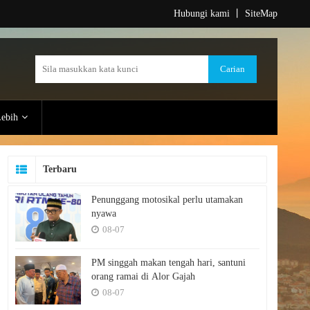
Hubungi kami
丨
SiteMap
ebih
Terbaru
Penunggang motosikal perlu utamakan
nyawa
08-07
PM singgah makan tengah hari, santuni
orang ramai di Alor Gajah
08-07