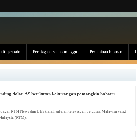
iti pemain
Perniagaan setiap minggu
Permainan hiburan
L
anding dolar AS berikutan kekurangan pemangkin baharu
 sebagai RTM News dan BES) ialah saluran televisyen percuma Malaysia yang
Malaysia (RTM).