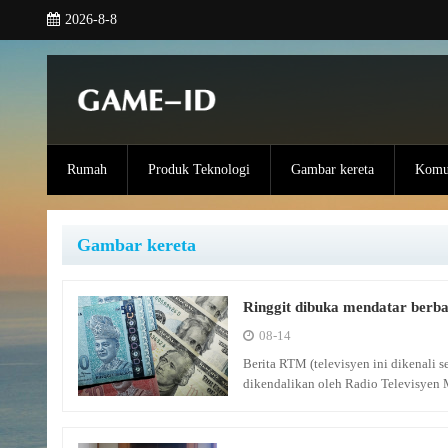
2026-8-8
Rumah
Produk Teknologi
Gambar kereta
Komun
Gambar kereta
Ringgit dibuka mendatar berb
08-14
Berita RTM (televisyen ini dikenali
dikendalikan oleh Radio Televisyen 